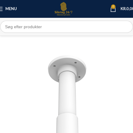
0
MENU
KR.
0,0