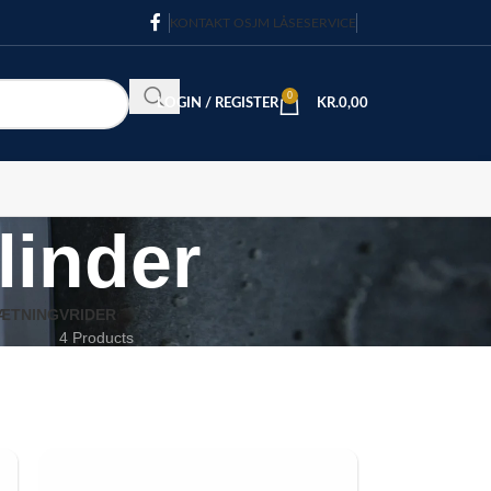
KONTAKT OS
JM LÅSESERVICE
0
LOGIN / REGISTER
KR.
0,00
linder
ÆTNING
VRIDER
4 Products