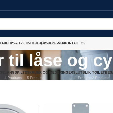
SKABE
TIPS & TRICKS
TILBEHØRSBEREGNER
KONTAKT OS
 til låse og cy
NGE
LANGSKILTE
SKRUER OG MEDBRINGER
SLUTBLIK
TOILETBES
4 Products
5 Products
11 Products
2 Products