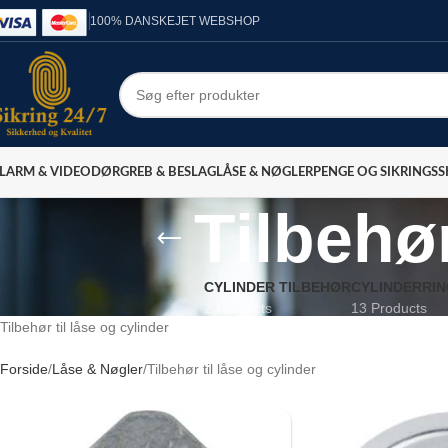
100% DANSKEJET WEBSHOP
LARM & VIDEO
DØRGREB & BESLAG
LÅSE & NØGLER
PENGE OG SIKRINGS
Tilbehør
CYLINDER TILBEHØR
CYLINDERRI
2 Products
13 Products
Tilbehør til låse og cylinder
Forside
Låse & Nøgler
Tilbehør til låse og cylinder