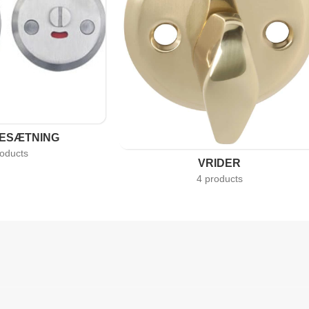
BESÆTNING
roducts
VRIDER
4 products