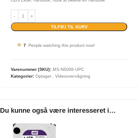
OBS Ekskl. harddisk, husk at tilkøbe en harddsik.
TILFØJ TIL KURV
7
People watching this product now!
Varenummer (SKU):
MS-N5008-UPC
Kategorier:
Optager
,
Videoovervågning
Du kunne også være interesseret i…