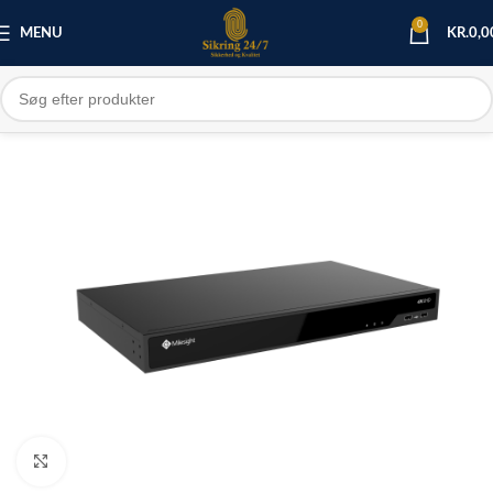
0
MENU
KR.
0,0
Click to enlarge