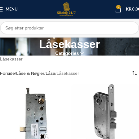
0
MENU
KR.
0,0
Låsekasser
Categories
Låsekasser
Forside
Låse & Nøgler
Låse
Låsekasser