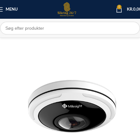
0
MENU
KR.
0,0