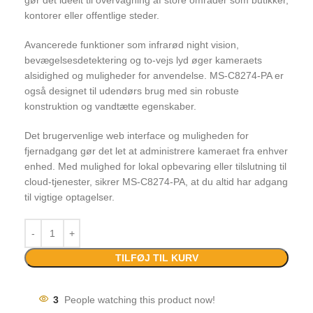
gør det ideelt til overvågning af store områder som butikker,
kontorer eller offentlige steder.
Avancerede funktioner som infrarød night vision,
bevægelsesdetektering og to-vejs lyd øger kameraets
alsidighed og muligheder for anvendelse. MS-C8274-PA er
også designet til udendørs brug med sin robuste
konstruktion og vandtætte egenskaber.
Det brugervenlige web interface og muligheden for
fjernadgang gør det let at administrere kameraet fra enhver
enhed. Med mulighed for lokal opbevaring eller tilslutning til
cloud-tjenester, sikrer MS-C8274-PA, at du altid har adgang
til vigtige optagelser.
TILFØJ TIL KURV
3
People watching this product now!