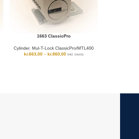
1663 ClassicPro
Cylinder
,
Mul-T-Lock ClassicPro/MTL400
kr.
663,00
–
kr.
860,00
Inkl. moms
Cylinder
kr.
650,00