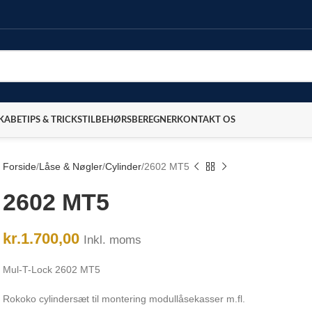
SKABE
TIPS & TRICKS
TILBEHØRSBEREGNER
KONTAKT OS
Forside
Låse & Nøgler
Cylinder
2602 MT5
2602 MT5
kr.
1.700,00
Inkl. moms
Mul-T-Lock 2602 MT5
Rokoko cylindersæt til montering modullåsekasser m.fl.