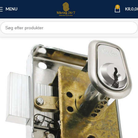
0
MENU
KR.
0,0