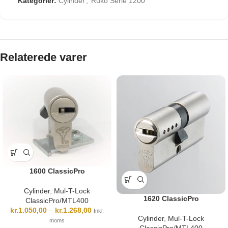
Kategorier:
Cylinder
,
Ruko Serie 1200
Relaterede varer
1600 ClassicPro
Cylinder
,
Mul-T-Lock
1620 ClassicPro
ClassicPro/MTL400
kr.
1.050,00
–
kr.
1.268,00
Inkl.
Cylinder
,
Mul-T-Lock
moms
ClassicPro/MTL400