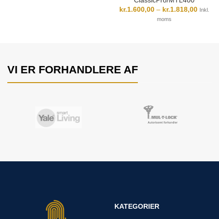
kr.
1.600,00
–
kr.
1.818,00
Inkl.
moms
VI ER FORHANDLERE AF
KATEGORIER