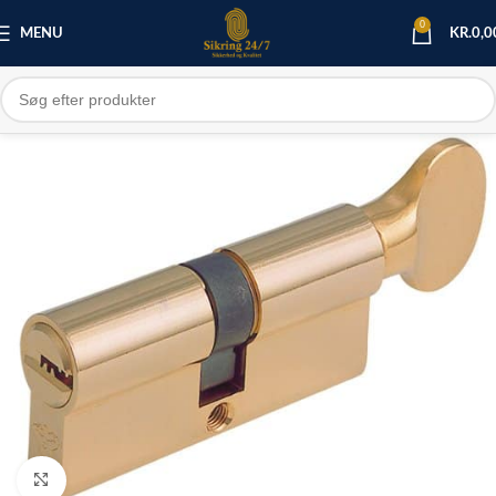
0
MENU
KR.
0,0
Click to enlarge