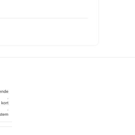
ende
,
 kort
,
ystem