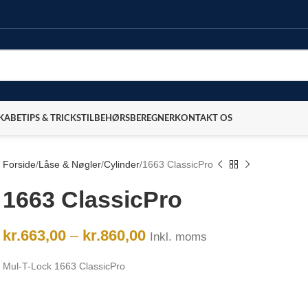
SKABE
TIPS & TRICKS
TILBEHØRSBEREGNER
KONTAKT OS
Forside
Låse & Nøgler
Cylinder
1663 ClassicPro
1663 ClassicPro
kr.
663,00
–
kr.
860,00
Inkl. moms
Mul-T-Lock 1663 ClassicPro