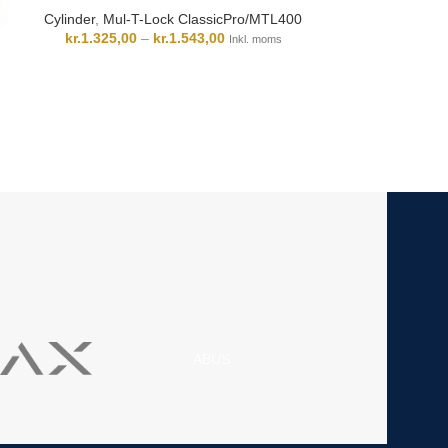
260
Cylinder
,
Mul-T-Lock ClassicPro/MTL400
kr.
1.325,00
–
kr.
1.543,00
Inkl. moms
Cylinder
,
Mul-T
kr.
901,00
ABUS