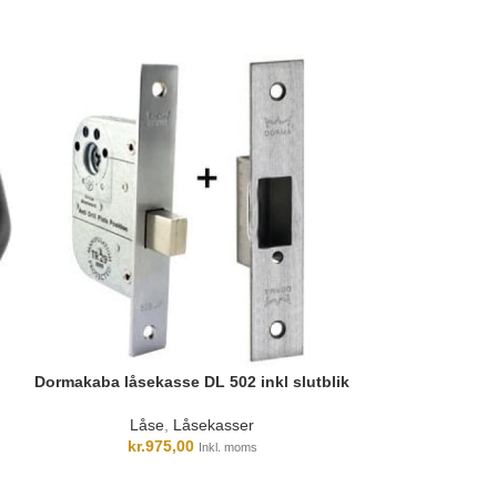
Dormakaba låsekasse DL 502 inkl slutblik
Dormakaba
Låse
,
Låsekasser
Lås
kr.
975,00
kr.
4
Inkl. moms