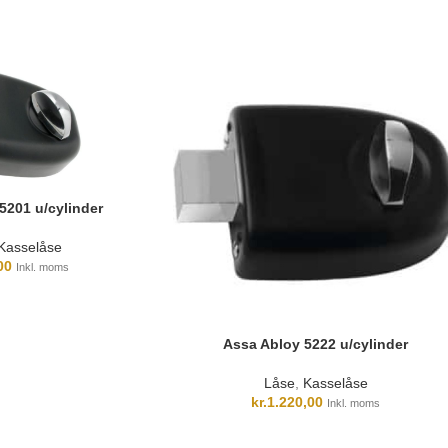
5201 u/cylinder
Kasselåse
00
Inkl. moms
Assa Abloy 5222 u/cylinder
Låse
,
Kasselåse
kr.
1.220,00
Inkl. moms