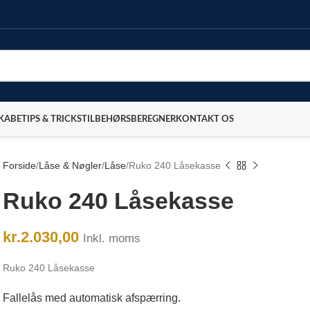
SKABE
TIPS & TRICKS
TILBEHØRSBEREGNER
KONTAKT OS
Forside
Låse & Nøgler
Låse
Ruko 240 Låsekasse
Ruko 240 Låsekasse
kr.
2.030,00
Inkl. moms
Ruko 240 Låsekasse
Fallelås med automatisk afspærring.