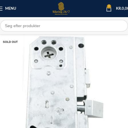
0
MENU
KR.
0,0
SOLD OUT