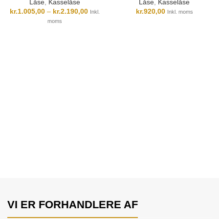
Låse
,
Kasselåse
Låse
,
Kasselåse
kr.
1.005,00
–
kr.
2.190,00
kr.
920,00
Inkl.
Inkl. moms
moms
VI ER FORHANDLERE AF