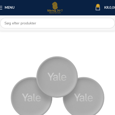
0
MENU
KR.
0,0