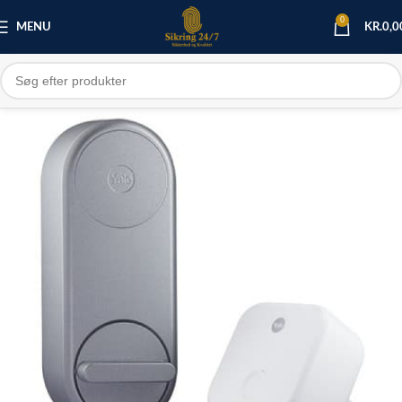
0
MENU
KR.
0,0