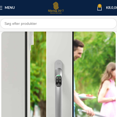
0
MENU
KR.
0,0