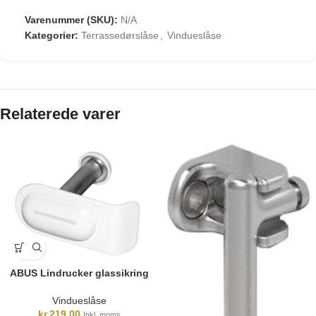
Varenummer (SKU):
N/A
Kategorier:
Terrassedørslåse
,
Vindueslåse
Relaterede varer
ABUS Lindrucker glassikring
Vindueslåse
kr.
219,00
Inkl. moms