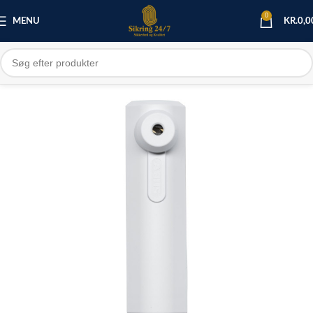
0
MENU
KR.
0,0