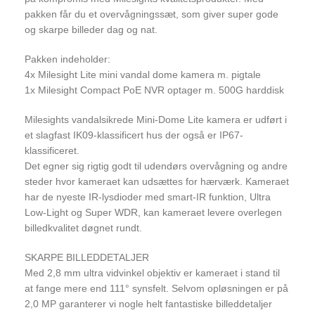
pakken får du et overvågningssæt, som giver super gode
og skarpe billeder dag og nat.
Pakken indeholder:
4x Milesight Lite mini vandal dome kamera m. pigtale
1x Milesight Compact PoE NVR optager m. 500G harddisk
Milesights vandalsikrede Mini-Dome Lite kamera er udført i
et slagfast IK09-klassificert hus der også er IP67-
klassificeret.
Det egner sig rigtig godt til udendørs overvågning og andre
steder hvor kameraet kan udsættes for hærværk. Kameraet
har de nyeste IR-lysdioder med smart-IR funktion, Ultra
Low-Light og Super WDR, kan kameraet levere overlegen
billedkvalitet døgnet rundt.
SKARPE BILLEDDETALJER
Med 2,8 mm ultra vidvinkel objektiv er kameraet i stand til
at fange mere end 111° synsfelt. Selvom opløsningen er på
2,0 MP garanterer vi nogle helt fantastiske billeddetaljer