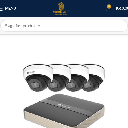
0
MENU
KR.
0,0