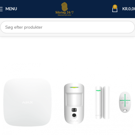
0
MENU
KR.
0,0