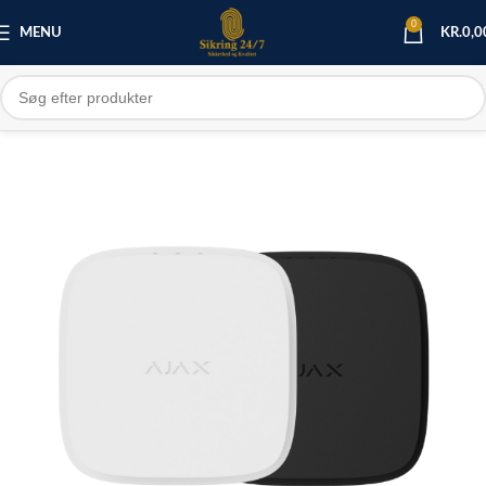
0
MENU
KR.
0,0