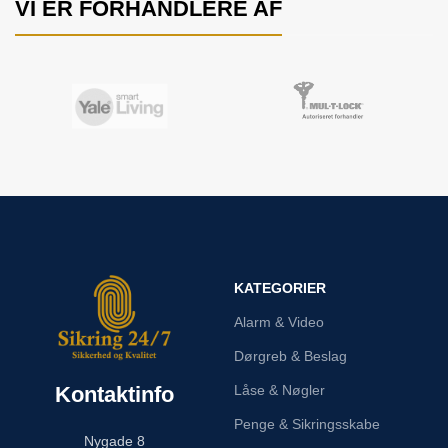
VI ER FORHANDLERE AF
KATEGORIER
Alarm & Video
Dørgreb & Beslag
Kontaktinfo
Låse & Nøgler
Penge & Sikringsskabe
Nygade 8