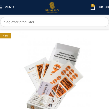
0
MENU
KR.
0,0
-43%