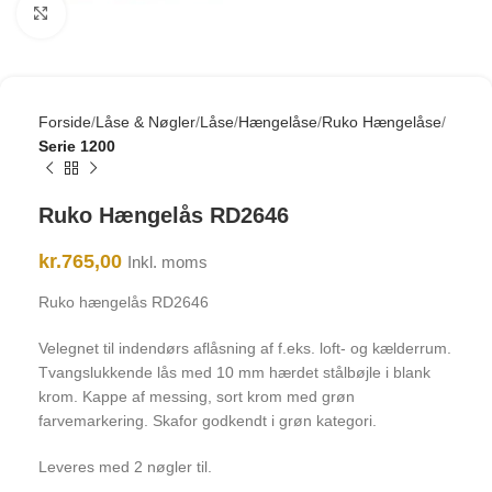
Click to enlarge
Forside
Låse & Nøgler
Låse
Hængelåse
Ruko Hængelåse
Serie 1200
Ruko Hængelås RD2646
kr.
765,00
Inkl. moms
Ruko hængelås RD2646
Velegnet til indendørs aflåsning af f.eks. loft- og kælderrum.
Tvangslukkende lås med 10 mm hærdet stålbøjle i blank
krom. Kappe af messing, sort krom med grøn
farvemarkering. Skafor godkendt i grøn kategori.
Leveres med 2 nøgler til.