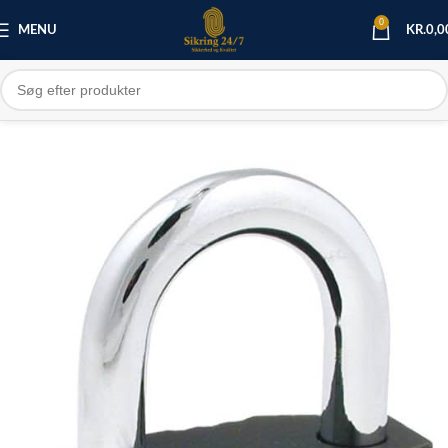
0
MENU
KR.
0,0