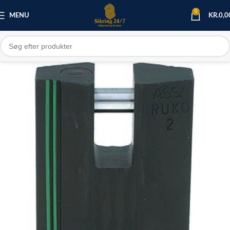
0
MENU
KR.
0,0