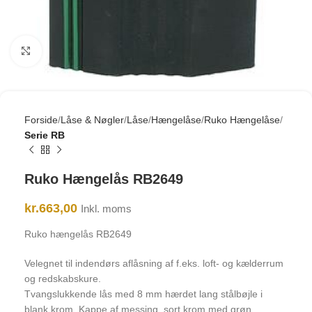
Click to enlarge
Forside
Låse & Nøgler
Låse
Hængelåse
Ruko Hængelåse
Serie RB
Ruko Hængelås RB2649
kr.
663,00
Inkl. moms
Ruko hængelås RB2649
Velegnet til indendørs aflåsning af f.eks. loft- og kælderrum
og redskabskure.
Tvangslukkende lås med 8 mm hærdet lang stålbøjle i
blank krom. Kappe af messing, sort krom med grøn