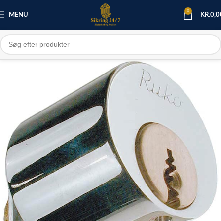
0
MENU
KR.
0,0