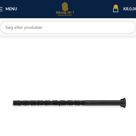
0
MENU
KR.
0,0