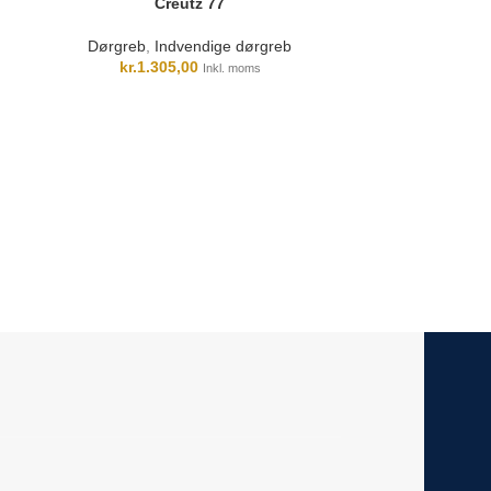
Creutz 77
Dørgreb
,
Indvendige dørgreb
kr.
1.305,00
Inkl. moms
D
Indvendige dør
kr.
1.