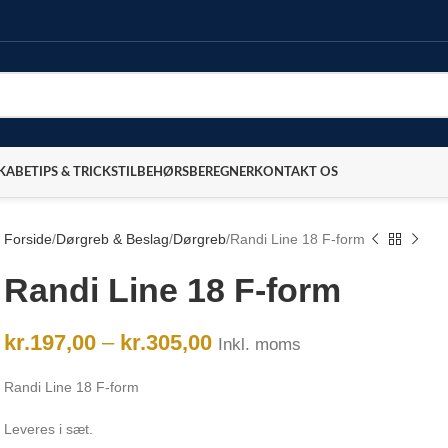
SKABE
TIPS & TRICKS
TILBEHØRSBEREGNER
KONTAKT OS
Forside
Dørgreb & Beslag
Dørgreb
Randi Line 18 F-form
Randi Line 18 F-form
kr.
197,00
–
kr.
305,00
Inkl. moms
Randi Line 18 F-form
Leveres i sæt.