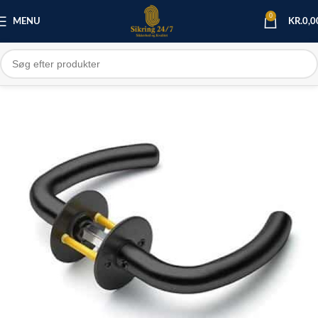
0
MENU
KR.
0,0