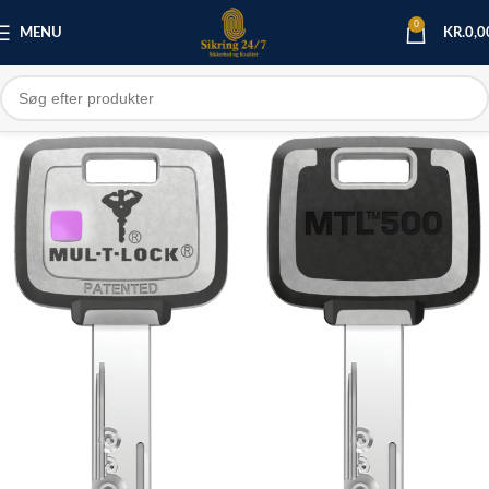
0
MENU
KR.
0,0