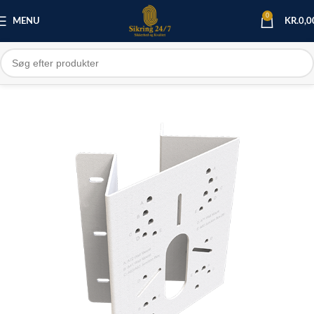
0
MENU
KR.
0,0