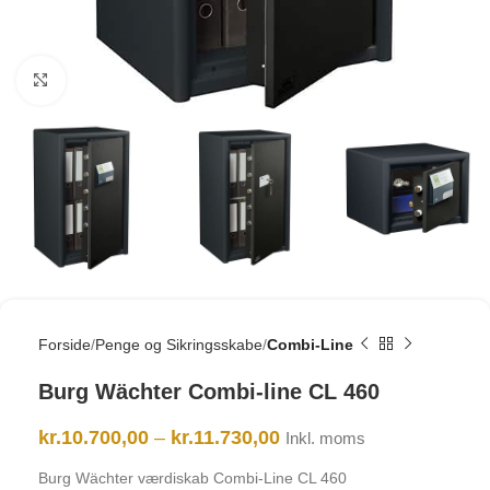
Click to enlarge
Forside
Penge og Sikringsskabe
Combi-Line
Burg Wächter Combi-line CL 460
kr.
10.700,00
–
kr.
11.730,00
Inkl. moms
Burg Wächter værdiskab Combi-Line CL 460