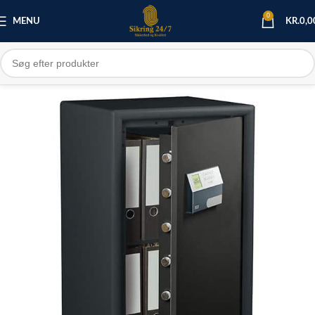
0
MENU
KR.
0,0