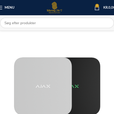
0
MENU
KR.
0,0