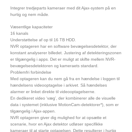
Integrer tredjeparts kameraer med dit Ajax-system på en
hurtig og nem måde.
Væsentlige kapaciteter
16 kanals
Understøttelse af op til 16 TB HDD.
NVR optageren har en software bevægelsesdetektor, der
konstant analyserer billedet. Justering af detekteringszonen
er tilgængelig i apps. Det er muligt at skifte mellem NVR-
bevægelsesdetektoren og kameraets standard.
Problemfri forbindelse
Med optageren kan du nem gå fra en hændelse i loggen til
hændelsens videooptagelse i arkivet. Så hændelses
alarmer er linket direkte til videooptagelserne.
En dedikeret video ‘væg’, der kombinerer alle de visuelle
data i systemet (inklusive MotionCam-detektorer*), som er
tilgængelig i Ajax-appen.
NVR optageren giver dig mulighed for at opsætte et
scenarie, hvor en Ajax detektor udløser specifikke
kameraer til at starte optagelsen. Dette resulterer i hurtig