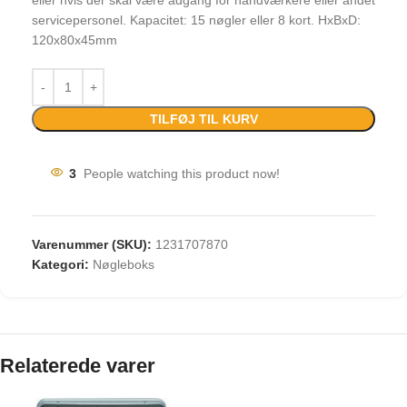
eller hvis der skal være adgang for håndværkere eller andet
servicepersonel. Kapacitet: 15 nøgler eller 8 kort. HxBxD:
120x80x45mm
TILFØJ TIL KURV
3
People watching this product now!
Varenummer (SKU):
1231707870
Kategori:
Nøgleboks
Relaterede varer