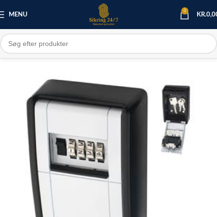
0
MENU
KR.
0,0