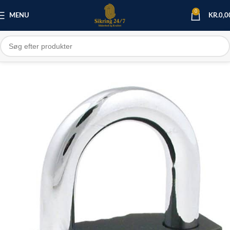
0
MENU
KR.
0,0