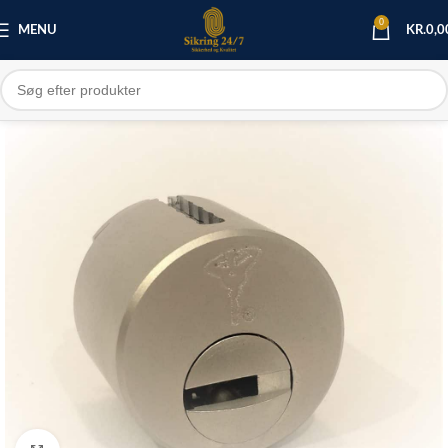
0
MENU
KR.
0,0