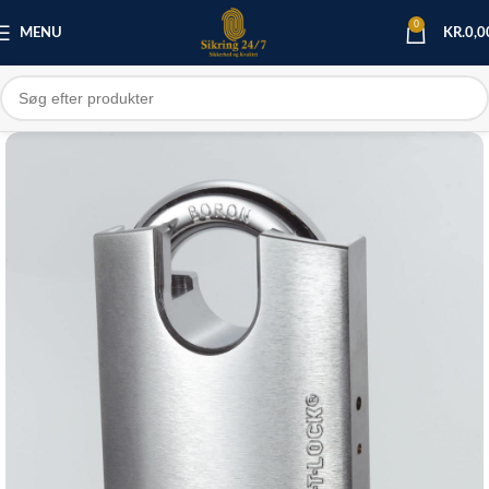
0
MENU
KR.
0,0