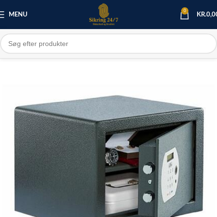
0
MENU
KR.
0,0